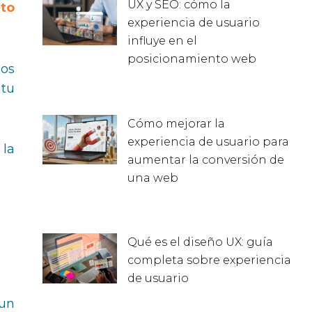
UX y SEO: cómo la
nto
experiencia de usuario
influye en el
posicionamiento web
los
 tu
Cómo mejorar la
experiencia de usuario para
 la
aumentar la conversión de
.
una web
Qué es el diseño UX: guía
completa sobre experiencia
de usuario
 un