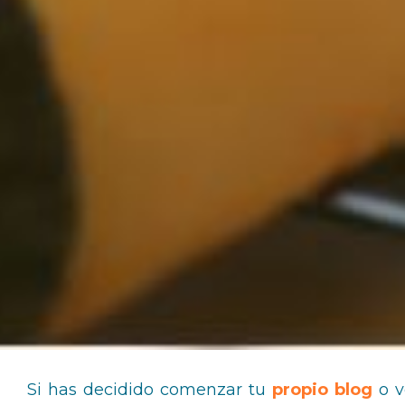
Si has decidido comenzar tu
propio blog
o v