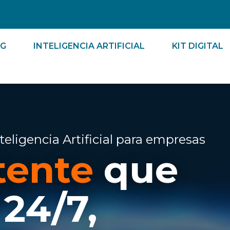
Abrir Marketing
Abrir Inteligencia Art
NG
INTELIGENCIA ARTIFICIAL
KIT DIGITAL
teligencia Artificial para empresas
stente
que
 24/7,