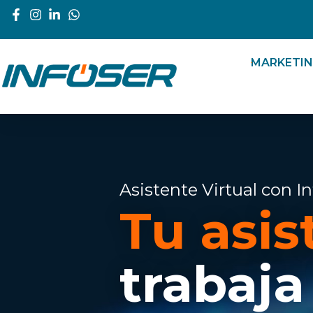
Ir
al
contenido
MARKETI
Asistente Virtual con In
Tu asi
trabaja