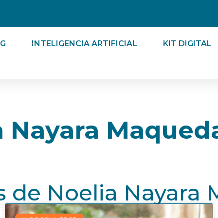
Abrir Marketing
Abrir Inteligencia Art
NG
INTELIGENCIA ARTIFICIAL
KIT DIGITAL
a Nayara Maqued
os de Noelia Nayara