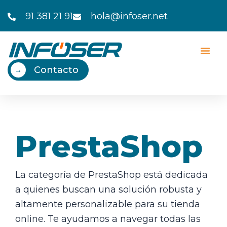
Ir
91 381 21 91
hola@infoser.net
al
contenido
Contacto
→
PrestaShop
La categoría de PrestaShop está dedicada
a quienes buscan una solución robusta y
altamente personalizable para su tienda
online. Te ayudamos a navegar todas las