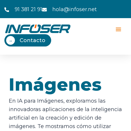
Ir
91 381 21 91
hola@infoser.net
al
contenido
Contacto
→
Imágenes
En IA para Imágenes, exploramos las
innovadoras aplicaciones de la inteligencia
artificial en la creación y edición de
imágenes. Te mostramos cómo utilizar