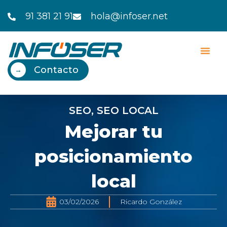
Ir
91 381 21 91
hola@infoser.net
al
contenido
Contacto
→
SEO
,
SEO LOCAL
Mejorar tu
posicionamiento
local
03/02/2026
Ricardo González