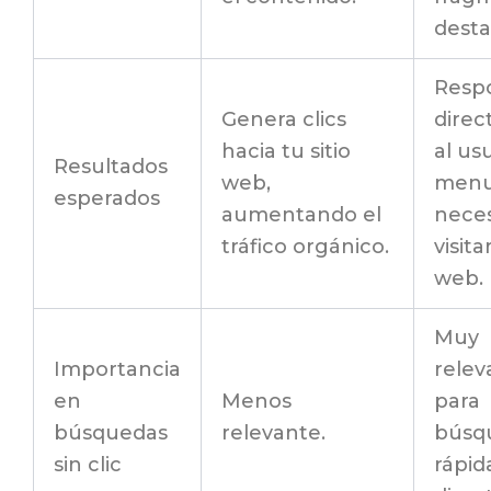
desta
Resp
Genera clics
dire
hacia tu sitio
al usu
Resultados
web,
menu
esperados
aumentando el
nece
tráfico orgánico.
visitar
web.
Muy
Importancia
relev
en
Menos
para
búsquedas
relevante.
búsq
sin clic
rápid