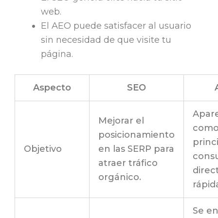
web.
El AEO puede satisfacer al usuario
sin necesidad de que visite tu
página.
Aspecto
SEO
Apar
Mejorar el
como
posicionamiento
princ
Objetivo
en las SERP para
consu
atraer tráfico
direc
orgánico.
rápid
Se en