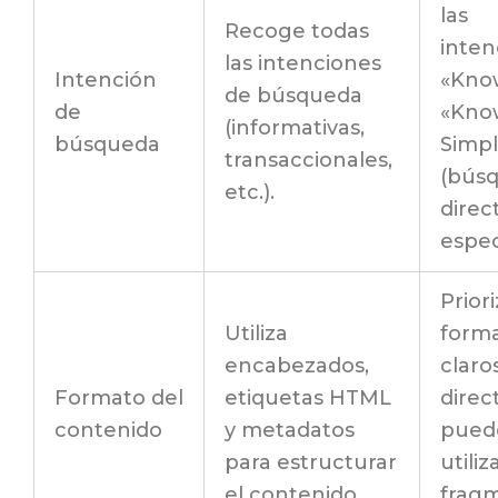
las
Recoge todas
inten
las intenciones
Intención
«Kno
de búsqueda
de
«Kno
(informativas,
búsqueda
Simp
transaccionales,
(bús
etc.).
direc
espec
Prior
Utiliza
form
encabezados,
claro
Formato del
etiquetas HTML
direc
contenido
y metadatos
pued
para estructurar
utili
el contenido.
frag