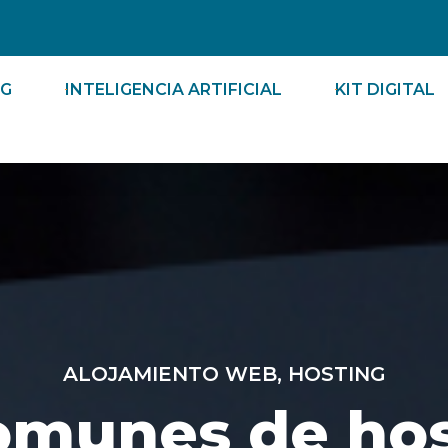
Abrir Marketing
Abrir Inteligencia Art
NG
INTELIGENCIA ARTIFICIAL
KIT DIGITAL
ALOJAMIENTO WEB
,
HOSTING
omunes de hos