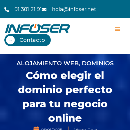
Ir
91 381 21 91
hola@infoser.net
al
contenido
Contacto
→
ALOJAMIENTO WEB
,
DOMINIOS
Cómo elegir el
dominio perfecto
para tu negocio
online
05/01/2025
Víctor Rojo