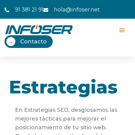
Ir
91 381 21 91
hola@infoser.net
al
contenido
Contacto
→
Estrategias
En Estrategias SEO, desglosamos las
mejores tácticas para mejorar el
posicionamiento de tu sitio web.