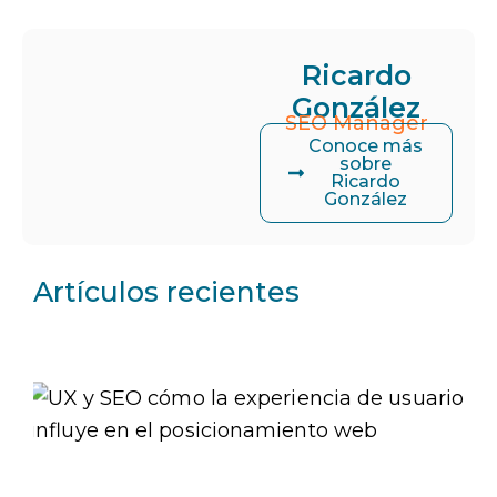
Ricardo
González
SEO Manager
Conoce más
sobre
Ricardo
González
Artículos recientes
U
l
u
e
p
w